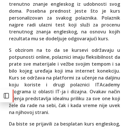
trenutno znanje engleskog iz udobnosti svog
doma. Posebna prednost jeste što je kurs
personalizovan za svakog polaznika. Polaznik
najpre radi ulazni test koji služi za procenu
trenutnog znanja engleskog, na osnovu kojih
rezultata mu se dodeljuje odgovarajući kurs.
S obzirom na to da se kursevi održavaju u
potpunosti online, polaznici imaju fleksibilnost da
prate sve materijale i vežbe svojim tempom i sa
bilo kojeg uređaja koji ima internet konekciju.
Kurs se održava na platformi za učenje na daljinu
koju koriste i drugi polaznici ITAcademy
programa iz oblasti IT-ja i dizajna. Ovakav način
učenja predstavlja idealnu priliku za sve one koji
žele da rade na sebi, čak i kada vreme nije uvek
na njihovoj strani.
Da biste se prijavili za besplatan kurs engleskog,