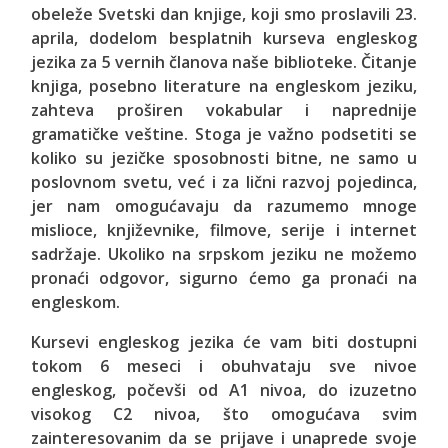
obeleže Svetski dan knjige, koji smo proslavili 23.
aprila, dodelom besplatnih kurseva engleskog
jezika za 5 vernih članova naše biblioteke. Čitanje
knjiga, posebno literature na engleskom jeziku,
zahteva proširen vokabular i naprednije
gramatičke veštine. Stoga je važno podsetiti se
koliko su jezičke sposobnosti bitne, ne samo u
poslovnom svetu, već i za lični razvoj pojedinca,
jer nam omogućavaju da razumemo mnoge
mislioce, književnike, filmove, serije i internet
sadržaje. Ukoliko na srpskom jeziku ne možemo
pronaći odgovor, sigurno ćemo ga pronaći na
engleskom.
Kursevi engleskog jezika će vam biti dostupni
tokom 6 meseci i obuhvataju sve nivoe
engleskog, počevši od A1 nivoa, do izuzetno
visokog C2 nivoa, što omogućava svim
zainteresovanim da se prijave i unaprede svoje