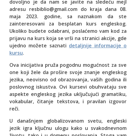
dovoljno je da nam se javite na sledeću mejl
adresu resbiblio@gmail.com do kraja dana 08.
maja 2023. godine, sa naznakom da ste
zainteresovani za besplatan kurs engleskog.
Ukoliko budete odabrani, poslaćemo vam kod za
prijavu na kurs koja se vrši na stranici akcije, gde
ujedno možete saznati
detaljnije informacije o
kursu
.
Ova inicijativa pruža pogodnu mogućnost za sve
one koji žele da prošire svoje znanje engleskog
jezika, neovisno od obrazovanja, vaših godina ili
poslovnog iskustva. Ovi kursevi obuhvataju sve
aspekte engleskog jezika uključujući gramatiku,
vokabular, čitanje tekstova, i pravilan izgovor
reči.
U današnjem globalizovanom svetu, engleski
jezik igra ključnu ulogu kako u svakodnevnom
životu, tako i u domenu poslovanja. Stoga vam