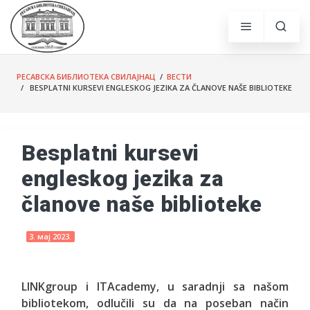
РЕСАВСКА БИБЛИОТЕКА СВИЛАЈНАЦ
/
ВЕСТИ
/ BESPLATNI KURSEVI ENGLESKOG JEZIKA ZA ČLANOVE NAŠE BIBLIOTEKE
Besplatni kursevi
engleskog jezika za
članove naše biblioteke
3. мај 2023.
LINKgroup i ITAcademy, u saradnji sa našom
bibliotekom, odlučili su da na poseban način