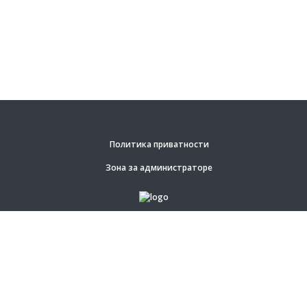
Политика приватности
Зона за администраторе
© Задржана права на садржај.
Општина Свилајнац.