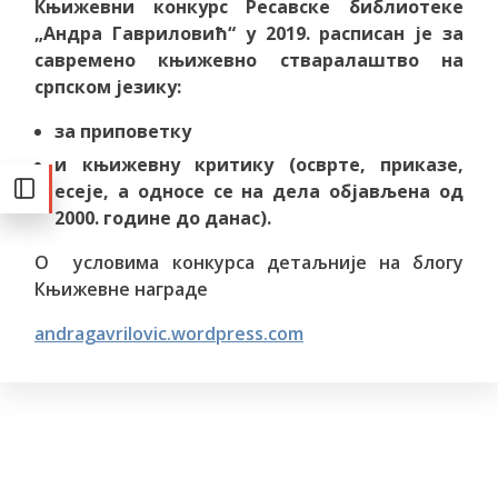
Књижевни конкурс Ресавске библиотеке
„Андра Гавриловић“ у 2019. расписан је за
савремено књижевно стваралаштвo на
српском језику:
за приповетку
и књижевну критику (осврте, приказе,
есеје, а односе се на дела објављена од
2000. године до данас).
О условима конкурса детаљније на блогу
Књижевне награде
andragavrilovic.wordpress.com