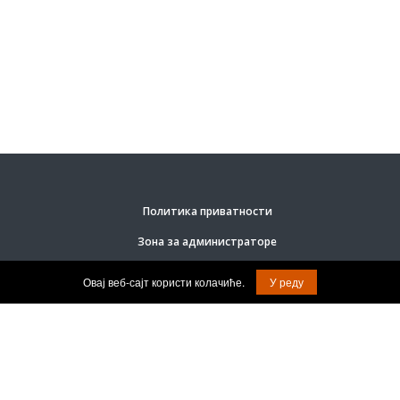
Политика приватности
Зона за администраторе
Овај веб-сајт користи колачиће.
У реду
© Задржана права на садржај.