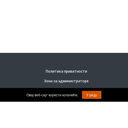
Политика приватности
Зона за администраторе
Овај веб-сајт користи колачиће.
У реду
© Задржана права на садржај.