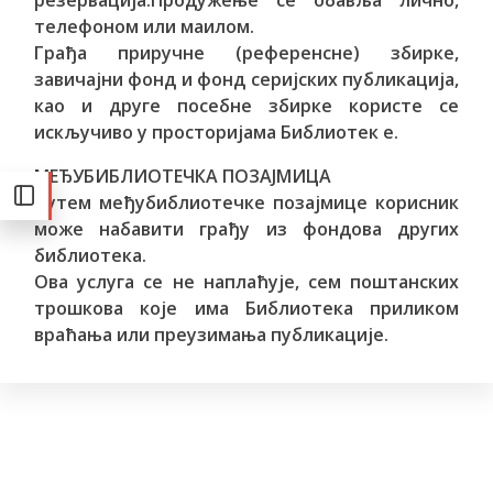
резервација.Продужење се обавља лично,
телефоном или маилом.
Грађа приручне (референсне) збирке,
завичајни фонд и фонд серијских публикација,
као и друге посебне збирке користе се
искључиво у просторијама Библиотек е.
МЕЂУБИБЛИОТЕЧКА ПОЗАЈМИЦА
Путем међубиблиотечке позајмице корисник
може набавити грађу из фондова других
библиотека.
Ова услуга се не наплаћује, сем поштанских
трошкова које има Библиотека приликом
враћања или преузимања публикације.