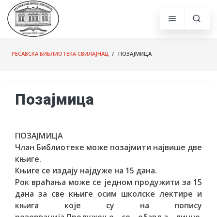
РЕСАВСКА БИБЛИОТЕКА СВИЛАЈНАЦ
/ ПОЗАЈМИЦА
Позајмица
ПОЗАЈМИЦА
Члан Библиотеке може позајмити највише две
књиге.
Књиге се издају најдуже на 15 дана.
Рок враћања може се једном продужити за 15
дана за све књиге осим школске лектире и
књига које су на попису