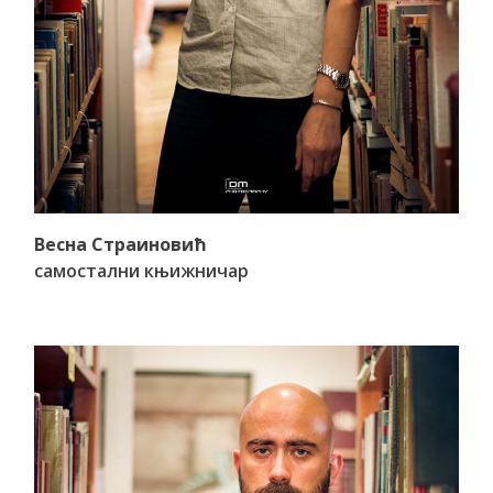
Весна Страиновић
самостални књижничар