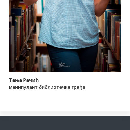
Тања Рачић
манипулант библиотечке грађе