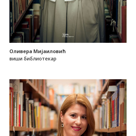
Оливера Мијаиловић
виши библиотекар