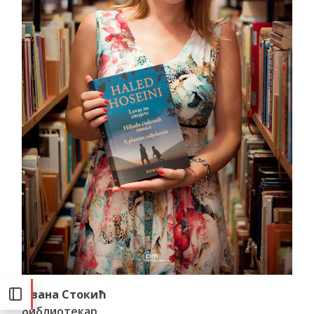
Ивана Стокић
библиотекар